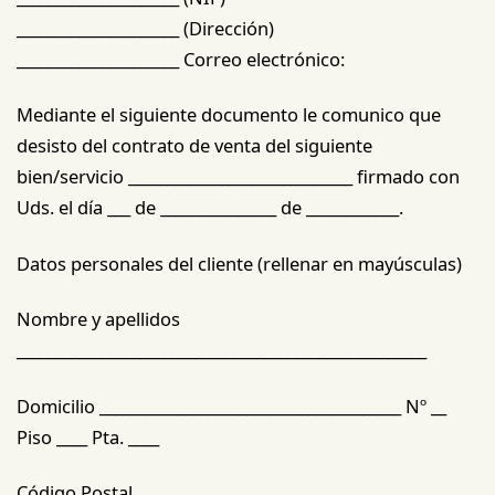
_____________________ (Dirección)
_____________________ Correo electrónico:
Mediante el siguiente documento le comunico que
desisto del contrato de venta del siguiente
bien/servicio _____________________________ firmado con
Uds. el día ___ de _______________ de ____________.
Datos personales del cliente (rellenar en mayúsculas)
Nombre y apellidos
_____________________________________________________
Domicilio _______________________________________ Nº __
Piso ____ Pta. ____
Código Postal __________________