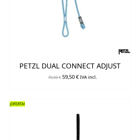
PETZL DUAL CONNECT ADJUST
El
El
59,50
€
IVA incl.
70,00
€
precio
precio
original
actual
era:
es:
¡OFERTA!
70,00 €.
59,50 €.