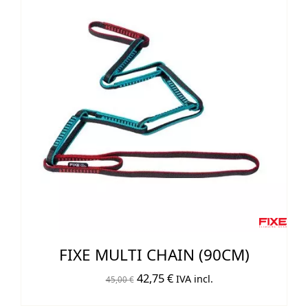
FIXE MULTI CHAIN (90CM)
El
El
42,75
€
IVA incl.
45,00
€
precio
precio