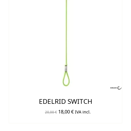
EDELRID SWITCH
El
El
18,00
€
IVA incl.
20,00
€
precio
precio
original
actual