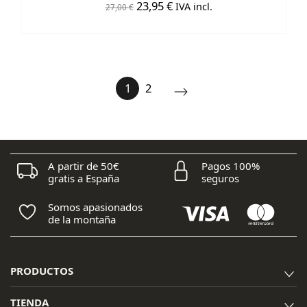
El
El
23,95
€
IVA incl.
27,00
€
precio
precio
original
actual
era:
es:
27,00 €.
23,95 €.
1
2
A partir de 50€
Pagos 100%
gratis a España
seguros
Somos apasionados
de la montaña
PRODUCTOS
TIENDA