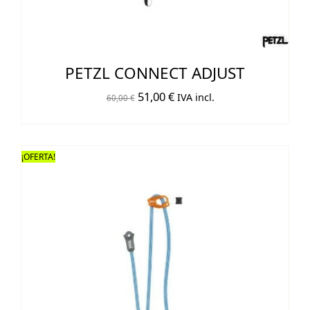
PETZL CONNECT ADJUST
El
El
51,00
€
IVA incl.
60,00
€
precio
precio
original
actual
era:
es:
¡OFERTA!
60,00 €.
51,00 €.