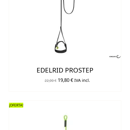
EDELRID PROSTEP
El
El
19,80
€
IVA incl.
22,00
€
precio
precio
original
actual
era:
es:
¡OFERTA!
22,00 €.
19,80 €.