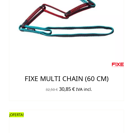
FIXE MULTI CHAIN (60 CM)
El
El
30,85
€
IVA incl.
32,50
€
precio
precio
original
actual
era:
es:
¡OFERTA!
32,50 €.
30,85 €.