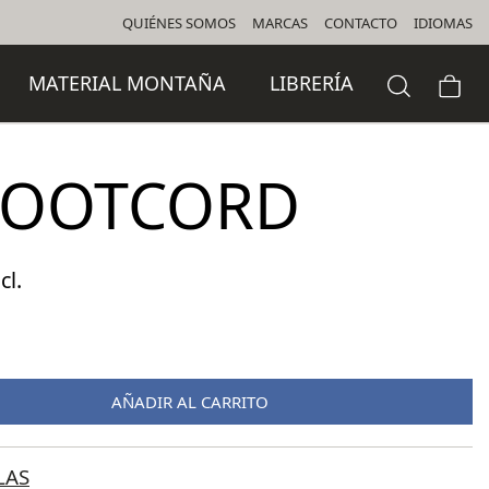
QUIÉNES SOMOS
MARCAS
CONTACTO
IDIOMAS
MATERIAL MONTAÑA
LIBRERÍA
FOOTCORD
cl.
o
l
AÑADIR AL CARRITO
 €.
LAS