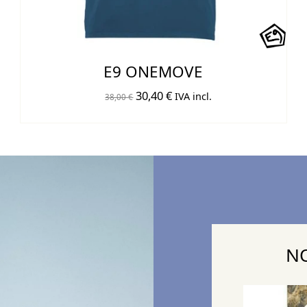
E9 ONEMOVE
El
El
30,40
€
IVA incl.
38,00
€
precio
precio
original
actual
era:
es:
38,00 €.
30,40 €.
NO