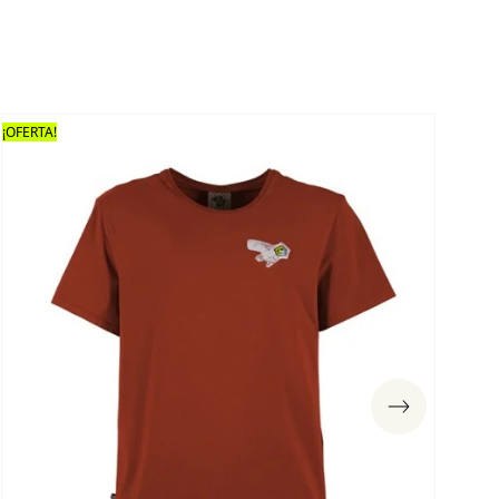
¡OFERTA!
¡OFE