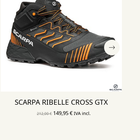
SCARPA RIBELLE CROSS GTX
El
El
149,95
€
IVA incl.
212,00
€
precio
precio
original
actual
era:
es: