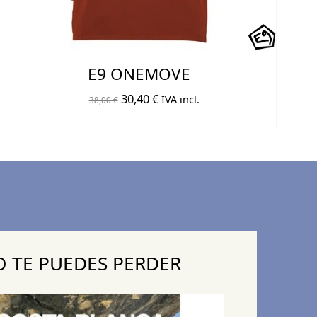
E9 ONEMOVE
El
El
30,40
€
IVA incl.
38,00
€
precio
precio
original
actual
era:
es:
38,00 €.
30,40 €.
 TE PUEDES PERDER