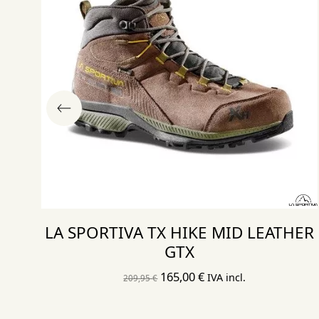
LA SPORTIVA TX HIKE MID LEATHER
GTX
El
El
165,00
€
IVA incl.
209,95
€
precio
precio
original
actual