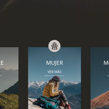
R
MONTAÑA
E
VER MÁS