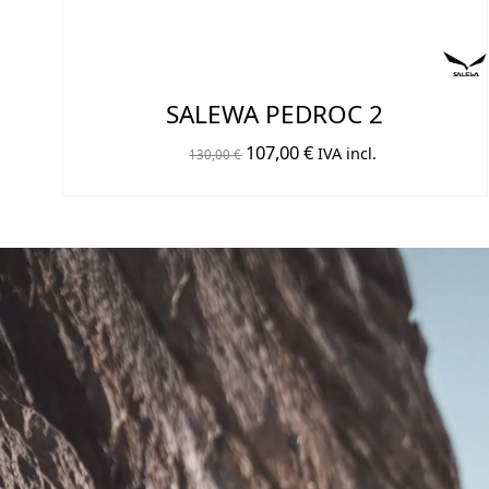
SALEWA PEDROC 2
El
El
107,00
€
IVA incl.
130,00
€
precio
precio
original
actual
era:
es:
130,00 €.
107,00 €.