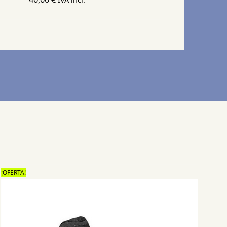
¡OFERTA!
¡OFE