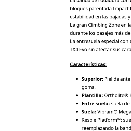
La banda de rodadura con 
bloques patentada Impact 
estabilidad en las bajadas y
La gran Climbing Zone en la
durante los pasajes más de
La entresuela especial con 
TX4 Evo sin afectar sus car
Características:
Superior:
Piel de ante
goma.
Plantilla:
Ortholite® 
Entre suela:
suela de
Suela:
Vibram® MegaG
Resole Platform™: suel
reemplazando la band