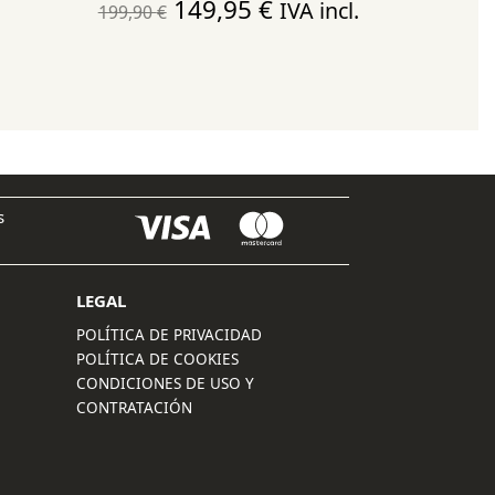
El
El
149,95
€
IVA incl.
199,90
€
precio
precio
original
actual
era:
es:
199,90 €.
149,95 €.
s
LEGAL
POLÍTICA DE PRIVACIDAD
POLÍTICA DE COOKIES
CONDICIONES DE USO Y
CONTRATACIÓN