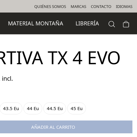
QUIÉNES SOMOS
MARCAS
CONTACTO
IDIOMAS
MATERIAL MONTAÑA
LIBRERÍA
RTIVA TX 4 EVO
 incl.
cio
ual
43.5 Eu
44 Eu
44.5 Eu
45 Eu
,95 €.
AÑADIR AL CARRITO