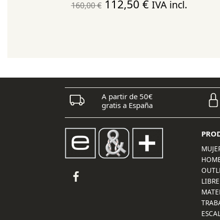
El
El
112,50
€
IVA incl.
160,00
€
precio
precio
original
actual
era:
es:
160,00 €.
112,50 €.
A partir de 50€
gratis a España
PRO
MUJE
HOM
OUTL
LIBRE
MATE
TRAB
ESCA