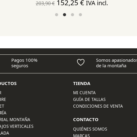
El
El
152,25
€
IVA incl.
203,90
€
precio
precio
original
actual
era:
es:
203,90 €.
152,25 €.
Pagos 100%
Somos apasionado
seguros
de la montaña
DUCTOS
TIENDA
R
MI CUENTA
BRE
GUÍA DE TALLAS
ET
CONDICIONES DE VENTA
RÍA
CONTACTO
RIAL MONTAÑA
AJOS VERTICALES
QUIÉNES SOMOS
LADA
MARCAS