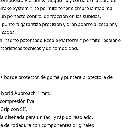
compuesto Vibram ® MegaGrip y con la estructura de
Brake System™, te permite tener siempre la máxima
 un perfecto control de tracción en las subidas.
 puntera garantiza precisión y gran agarre al escalar y
licados.
el inserto patentado Resole Platform™ permite resolar el
acterísticas técnicas y de comodidad.
 + borde protector de goma y puntera protectora de
Hybrid Approach 4 mm.
 compresión Eva.
rip con SII.
a diseñada para un fácil y rápido resolado,
a de rodadura con componentes originales