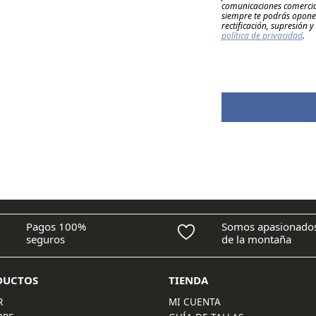
comunicaciones comercial
siempre te podrás oponer
rectificación, supresión 
política de privacidad
.
Pagos 100%
Somos apasionado
seguros
de la montaña
DUCTOS
TIENDA
R
MI CUENTA