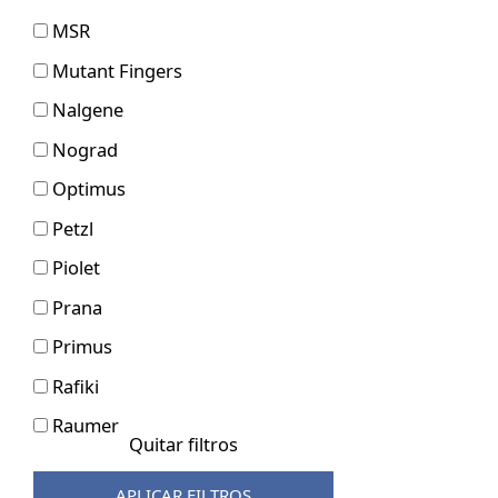
MSR
Mutant Fingers
Nalgene
Nograd
Optimus
Petzl
Piolet
Prana
Primus
Rafiki
Raumer
Quitar filtros
Robens
APLICAR FILTROS