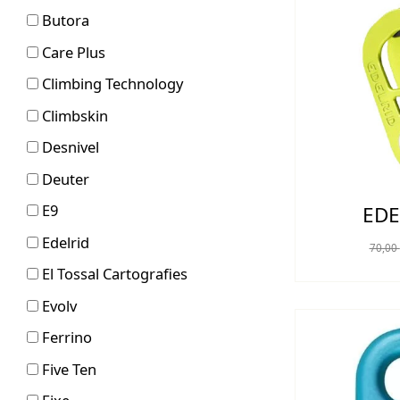
Butora
Care Plus
Climbing Technology
Climbskin
Desnivel
Deuter
E9
EDE
Edelrid
70,00
El Tossal Cartografies
Evolv
Ferrino
Five Ten