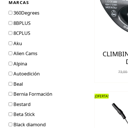
MARCAS
360Degrees
8BPLUS
8CPLUS
Aku
CLIMBI
Alien Cams
Alpina
73,00
Autoedición
Beal
Bernia Formación
¡OFERTA!
Bestard
Beta Stick
Black diamond