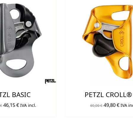
TZL BASIC
PETZL CROLL®
El
El
El
El
46,15
€
49,80
€
IVA incl.
IVA inc
€
60,00
€
precio
precio
precio
preci
original
actual
original
actual
era:
es:
era:
es: