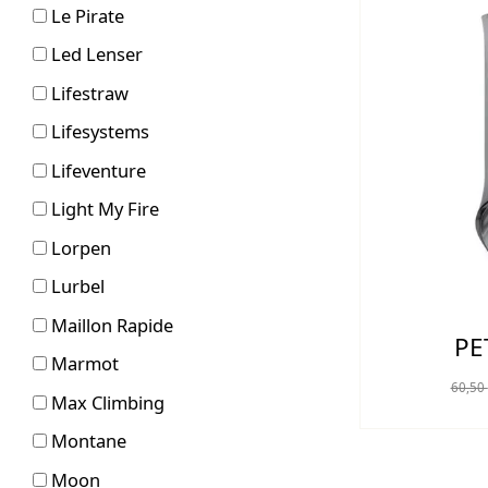
Le Pirate
Led Lenser
Lifestraw
Lifesystems
Lifeventure
Light My Fire
Lorpen
Lurbel
Maillon Rapide
PE
Marmot
60,50
Max Climbing
Montane
Moon