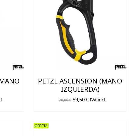
(MANO
PETZL ASCENSION (MANO
IZQUIERDA)
El
El
59,50
€
l.
IVA incl.
70,00
€
o
precio
precio
original
actual
era:
es:
¡OFERTA!
€.
70,00 €.
59,50 €.