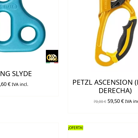
NG SLYDE
PETZL ASCENSION 
,60
€
IVA incl.
DERECHA)
El
El
59,50
€
IVA inc
70,00
€
precio
preci
original
actual
era:
es:
¡OFERTA!
70,00 €.
59,50 