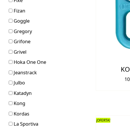
Fixe
Fizan
Goggle
Gregory
Grifone
Grivel
Hoka One One
KO
Jeanstrack
10
Julbo
Katadyn
Kong
Kordas
¡OFERTA!
La Sportiva