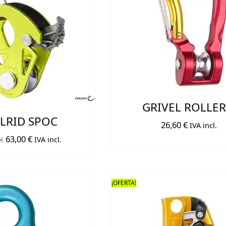
GRIVEL ROLLER
LRID SPOC
26,60
€
IVA incl.
El
El
63,00
€
IVA incl.
€
precio
precio
original
actual
era:
es:
¡OFERTA!
70,00 €.
63,00 €.