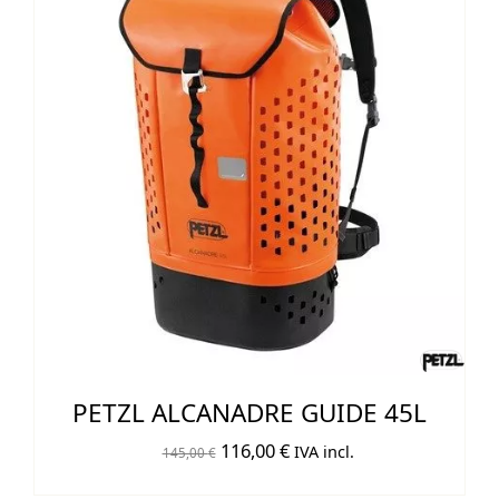
PETZL ALCANADRE GUIDE 45L
El
El
116,00
€
IVA incl.
145,00
€
precio
precio