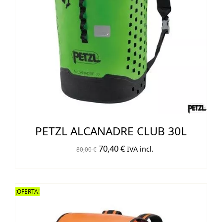
PETZL ALCANADRE CLUB 30L
El
El
70,40
€
IVA incl.
80,00
€
precio
precio
original
actual
era:
es:
¡OFERTA!
80,00 €.
70,40 €.