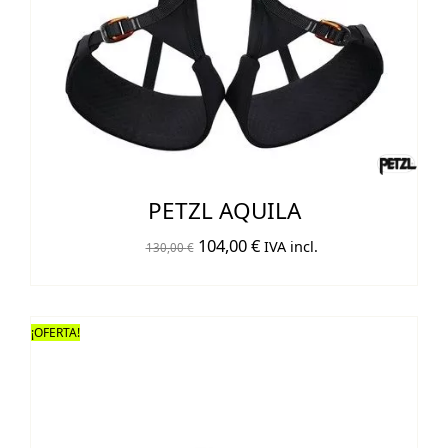
PETZL AQUILA
El
El
104,00
€
IVA incl.
130,00
€
precio
precio
original
actual
era:
es:
¡OFERTA!
130,00 €.
104,00 €.