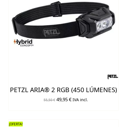
PETZL ARIA® 2 RGB (450 LÚMENES)
El
El
49,95
€
IVA incl.
55,50
€
precio
precio
original
actual
era:
es:
¡OFERTA!