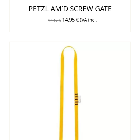
PETZL AM´D SCREW GATE
El
El
14,95
€
IVA incl.
17,15
€
precio
precio
original
actual
era:
es:
17,15 €.
14,95 €.