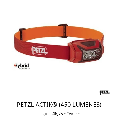
PETZL ACTIK® (450 LÚMENES)
El
El
46,75
€
IVA incl.
55,00
€