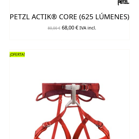
PETZL ACTIK® CORE (625 LÚMENES)
El
El
68,00
€
IVA incl.
80,00
€
precio
precio
original
actual
era:
es:
¡OFERTA!
80,00 €.
68,00 €.