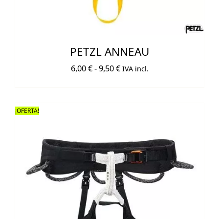
PETZL ANNEAU
Rango
6,00
€
-
9,50
€
IVA incl.
de
precios:
desde
¡OFERTA!
6,00 €
hasta
9,50 €