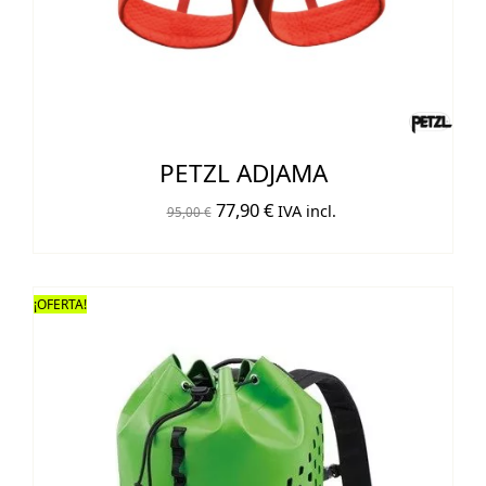
PETZL ADJAMA
El
El
77,90
€
IVA incl.
95,00
€
precio
precio
original
actual
era:
es:
¡OFERTA!
95,00 €.
77,90 €.