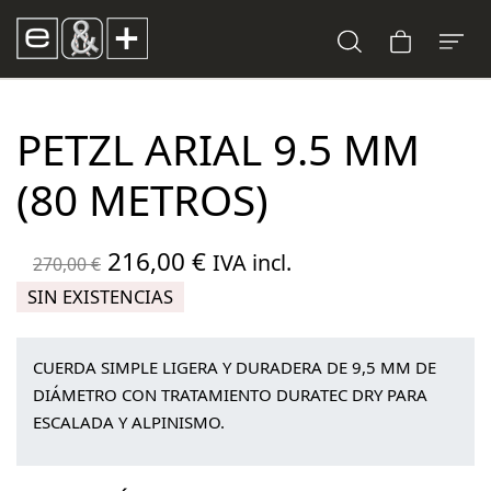
PETZL ARIAL 9.5 MM
(80 METROS)
El
El
216,00
€
IVA incl.
270,00
€
precio
precio
SIN EXISTENCIAS
original
actual
era:
es:
CUERDA SIMPLE LIGERA Y DURADERA DE 9,5 MM DE
270,00 €.
216,00 €.
DIÁMETRO CON TRATAMIENTO DURATEC DRY PARA
ESCALADA Y ALPINISMO.