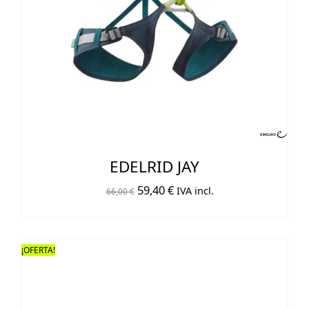
EDELRID JAY
El
El
59,40
€
IVA incl.
66,00
€
precio
precio
original
actual
era:
es:
¡OFERTA!
66,00 €.
59,40 €.