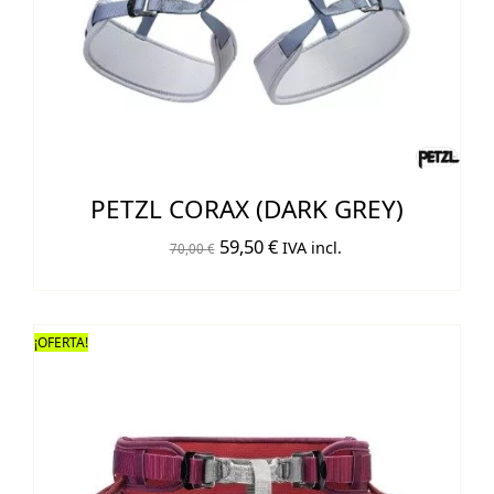
PETZL CORAX (DARK GREY)
El
El
59,50
€
IVA incl.
70,00
€
precio
precio
original
actual
era:
es:
¡OFERTA!
70,00 €.
59,50 €.