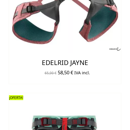
EDELRID JAYNE
El
El
58,50
€
IVA incl.
65,00
€
precio
precio
original
actual
era:
es:
¡OFERTA!
65,00 €.
58,50 €.