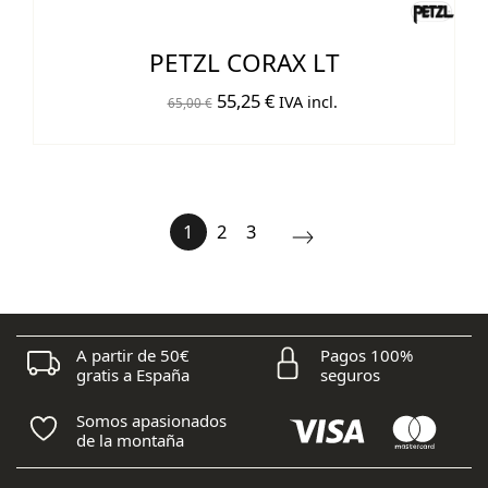
PETZL CORAX LT
El
El
55,25
€
IVA incl.
65,00
€
precio
precio
original
actual
era:
es:
65,00 €.
55,25 €.
1
2
3
A partir de 50€
Pagos 100%
gratis a España
seguros
Somos apasionados
de la montaña