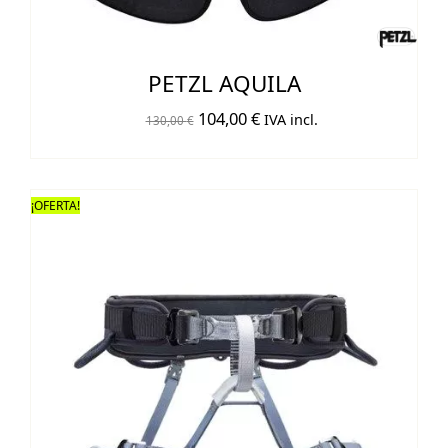
PETZL AQUILA
El
El
104,00
€
IVA incl.
130,00
€
precio
precio
original
actual
era:
es:
¡OFERTA!
130,00 €.
104,00 €.