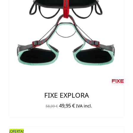
FIXE EXPLORA
El
El
49,95
€
IVA incl.
58,99
€
precio
precio
original
actual
era:
es:
¡OFERTA!