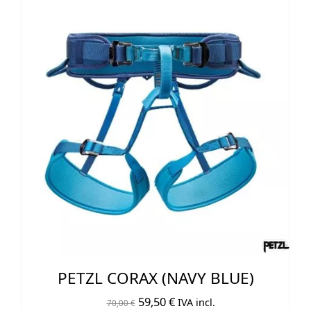
PETZL CORAX (NAVY BLUE)
El
El
59,50
€
IVA incl.
70,00
€