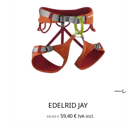
EDELRID JAY
El
El
59,40
€
IVA incl.
66,00
€
precio
precio
original
actual