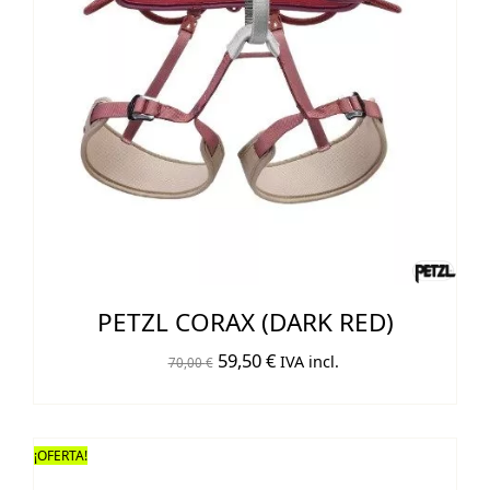
PETZL CORAX (DARK RED)
El
El
59,50
€
IVA incl.
70,00
€
precio
precio
original
actual
era:
es:
¡OFERTA!
70,00 €.
59,50 €.