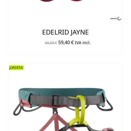
EDELRID JAYNE
El
El
59,40
€
IVA incl.
66,00
€
precio
precio
original
actual
era:
es:
¡OFERTA!
66,00 €.
59,40 €.