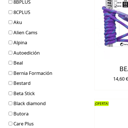
8BPLUS
8CPLUS
Aku
Alien Cams
Alpina
Autoedición
Beal
BE
Bernia Formación
14,60
Bestard
Beta Stick
Black diamond
¡OFERTA!
Butora
Care Plus