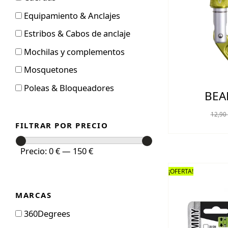
Equipamiento & Anclajes
Estribos & Cabos de anclaje
Mochilas y complementos
Mosquetones
Poleas & Bloqueadores
BEA
12,90
FILTRAR POR PRECIO
Precio
Precio
Precio:
0 €
—
150 €
mínimo
máximo
¡OFERTA!
MARCAS
360Degrees