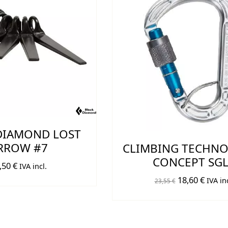
DIAMOND LOST
RROW #7
CLIMBING TECHN
CONCEPT SG
,50
€
IVA incl.
El
El
18,60
€
IVA inc
23,55
€
precio
preci
original
actual
era:
es: