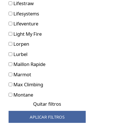
Lifestraw
Lifesystems
Lifeventure
Light My Fire
Lorpen
Lurbel
Maillon Rapide
Marmot
Max Climbing
Montane
Quitar filtros
Moon
MSR
APLICAR FILTROS
Mutant Fingers