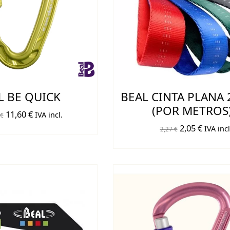
L BE QUICK
BEAL CINTA PLANA
(POR METROS
El
El
11,60
€
IVA incl.
€
El
El
precio
precio
2,05
€
IVA incl
2,27
€
precio
precio
original
actual
original
actual
era:
es:
era:
es:
12,90 €.
11,60 €.
2,27 €.
2,05 €.