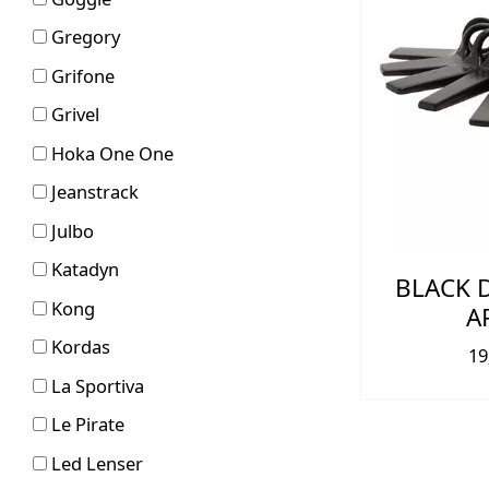
Gregory
Grifone
Grivel
Hoka One One
Jeanstrack
Julbo
Katadyn
BLACK 
Kong
A
Kordas
19
La Sportiva
Le Pirate
Led Lenser