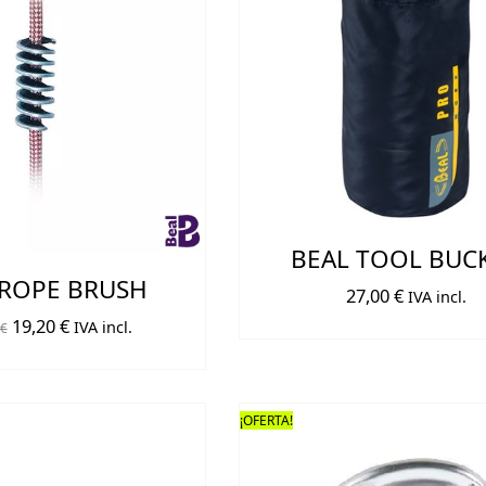
BEAL TOOL BUC
 ROPE BRUSH
27,00
€
IVA incl.
El
El
19,20
€
IVA incl.
€
precio
precio
original
actual
era:
es:
¡OFERTA!
21,35 €.
19,20 €.