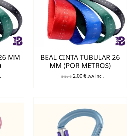
 26 MM
BEAL CINTA TUBULAR 26
)
MM (POR METROS)
El
El
2,00
€
.
IVA incl.
2,25
€
precio
precio
original
actual
era:
es:
2,25 €.
2,00 €.