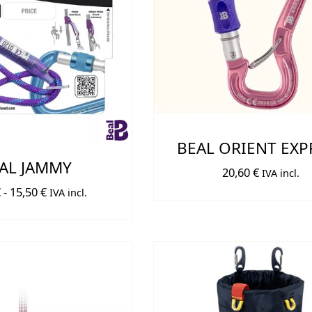
BEAL ORIENT EXP
AL JAMMY
20,60
€
IVA incl.
Rango
€
-
15,50
€
IVA incl.
de
precios:
desde
14,60 €
hasta
15,50 €