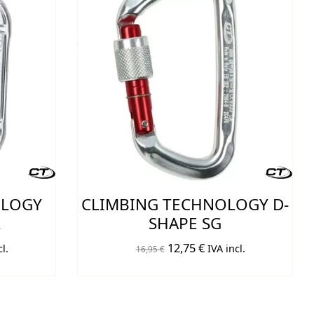
OLOGY
CLIMBING TECHNOLOGY D-
L
SHAPE SG
El
El
12,75
€
l.
IVA incl.
16,95
€
o
precio
precio
original
actual
era:
es: