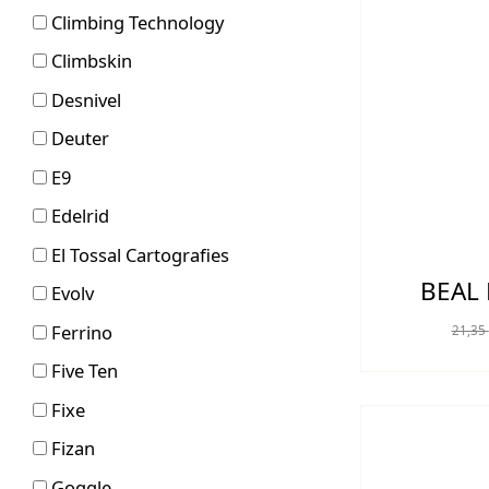
Climbing Technology
Climbskin
Desnivel
Deuter
E9
Edelrid
El Tossal Cartografies
BEAL
Evolv
Ferrino
21,35
Five Ten
Fixe
Fizan
Goggle