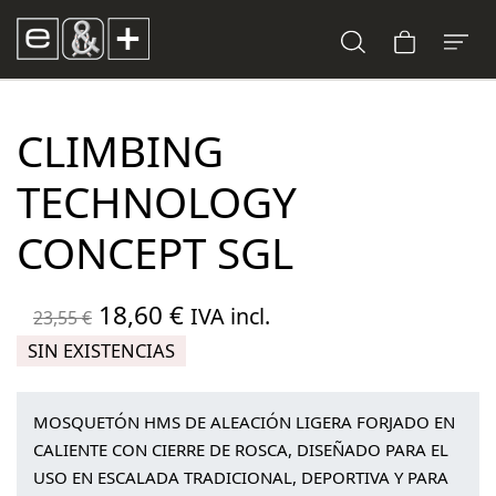
CLIMBING
TECHNOLOGY
CONCEPT SGL
El
El
18,60
€
IVA incl.
23,55
€
precio
precio
SIN EXISTENCIAS
original
actual
era:
es:
MOSQUETÓN HMS DE ALEACIÓN LIGERA FORJADO EN
23,55 €.
18,60 €.
CALIENTE CON CIERRE DE ROSCA, DISEÑADO PARA EL
USO EN ESCALADA TRADICIONAL, DEPORTIVA Y PARA