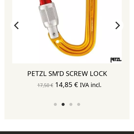
PETZL SM’D SCREW LOCK
El
El
14,85
€
IVA incl.
17,50
€
precio
precio
original
actual
era:
es:
17,50 €.
14,85 €.