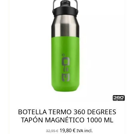
BOTELLA TERMO 360 DEGREES
TAPÓN MAGNÉTICO 1000 ML
El
El
19,80
€
IVA incl.
32,95
€