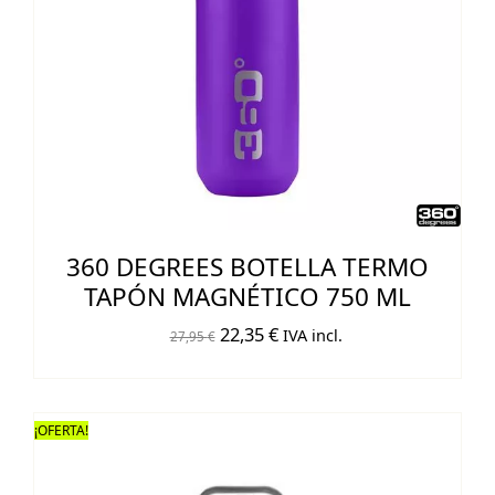
360 DEGREES BOTELLA TERMO
TAPÓN MAGNÉTICO 750 ML
El
El
22,35
€
IVA incl.
27,95
€
precio
precio
original
actual
era:
es:
¡OFERTA!
27,95 €.
22,35 €.