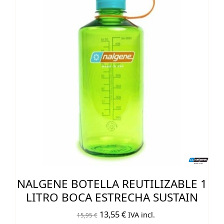
NALGENE BOTELLA REUTILIZABLE 1
LITRO BOCA ESTRECHA SUSTAIN
El
El
13,55
€
IVA incl.
15,95
€