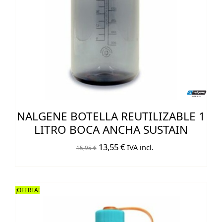
NALGENE BOTELLA REUTILIZABLE 1
LITRO BOCA ANCHA SUSTAIN
El
El
13,55
€
IVA incl.
15,95
€
precio
precio
original
actual
era:
es:
¡OFERTA!
15,95 €.
13,55 €.