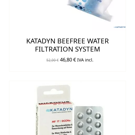
KATADYN BEEFREE WATER
FILTRATION SYSTEM
El
El
46,80
€
IVA incl.
52,00
€
precio
precio
original
actual
era:
es:
52,00 €.
46,80 €.