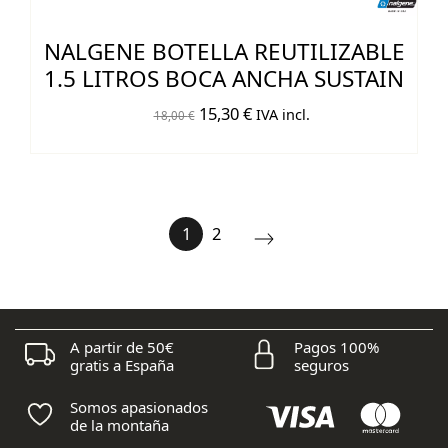
NALGENE BOTELLA REUTILIZABLE
1.5 LITROS BOCA ANCHA SUSTAIN
El
El
15,30
€
IVA incl.
18,00
€
precio
precio
original
actual
era:
es:
18,00 €.
15,30 €.
1
2
A partir de 50€
Pagos 100%
gratis a España
seguros
Somos apasionados
de la montaña