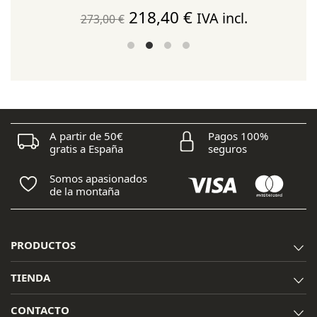
El
El
218,40
€
IVA incl.
273,00
€
precio
precio
original
actual
era:
es:
273,00 €.
218,40 €.
A partir de 50€
Pagos 100%
gratis a España
seguros
Somos apasionados
de la montaña
PRODUCTOS
TIENDA
CONTACTO