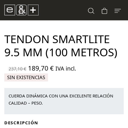
TENDON SMARTLITE
9.5 MM (100 METROS)
El
El
189,70
€
IVA incl.
237,10
€
precio
precio
SIN EXISTENCIAS
original
actual
era:
es:
CUERDA DINÁMICA CON UNA EXCELENTE RELACIÓN
237,10 €.
189,70 €.
CALIDAD – PESO.
DESCRIPCIÓN