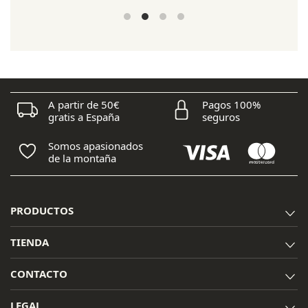
precio
precio
original
actual
era:
es:
185,40 €.
148,30 €.
A partir de 50€
Pagos 100%
gratis a España
seguros
Somos apasionados
de la montaña
PRODUCTOS
TIENDA
CONTACTO
LEGAL