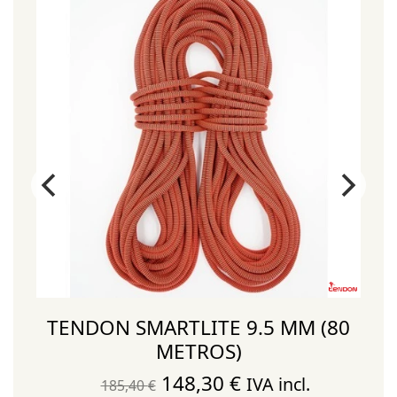
)
TENDON SMARTLITE 9.5 MM (80
METROS)
El
El
148,30
€
IVA incl.
185,40
€