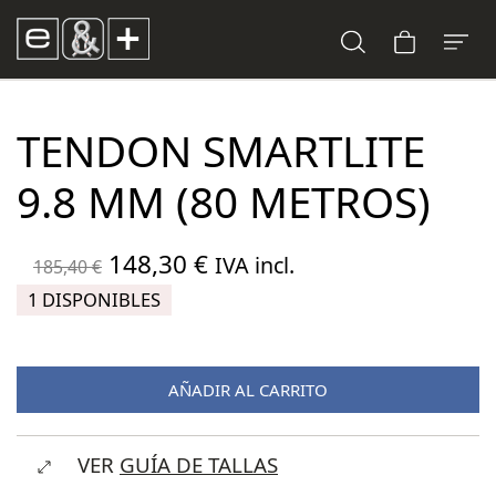
TENDON SMARTLITE
9.8 MM (80 METROS)
El
El
148,30
€
IVA incl.
185,40
€
precio
precio
1 DISPONIBLES
original
actual
era:
es:
AÑADIR AL CARRITO
185,40 €.
148,30 €.
VER
GUÍA DE TALLAS