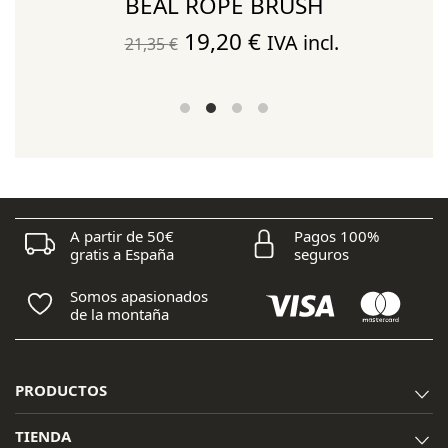
BEAL ROPE BRUSH
El
El
19,20
€
IVA incl.
21,35
€
precio
precio
original
actual
era:
es:
21,35 €.
19,20 €.
A partir de 50€
Pagos 100%
gratis a España
seguros
Somos apasionados
de la montaña
PRODUCTOS
TIENDA