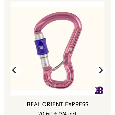
¡
BEAL ORIENT EXPRESS
20,60
€
IVA incl.