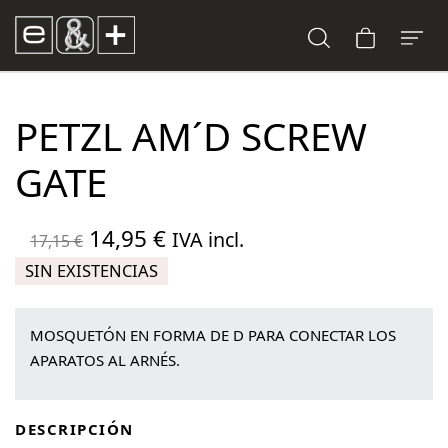
PETZL AM´D SCREW
GATE
El
El
14,95
€
IVA incl.
17,15
€
precio
precio
SIN EXISTENCIAS
original
actual
era:
es:
MOSQUETÓN EN FORMA DE D PARA CONECTAR LOS
17,15 €.
14,95 €.
APARATOS AL ARNÉS.
DESCRIPCIÓN