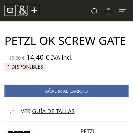
PETZL OK SCREW GATE
El
El
14,40
€
IVA incl.
16,00
€
precio
precio
1 DISPONIBLES
original
actual
era:
es:
AÑADIR AL CARRITO
16,00 €.
14,40 €.
VER
GUÍA DE TALLAS
PETZL