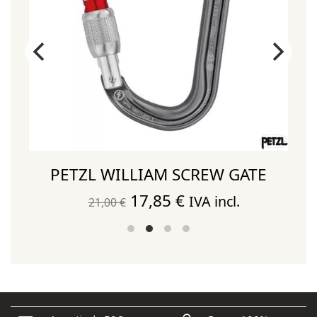
PETZL WILLIAM SCREW GATE
El
El
17,85
€
IVA incl.
21,00
€
precio
precio
original
actual
era:
es:
21,00 €.
17,85 €.