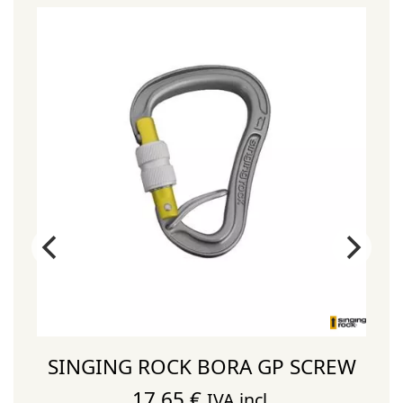
¡
SINGING ROCK BORA GP SCREW
17,65
€
IVA incl.