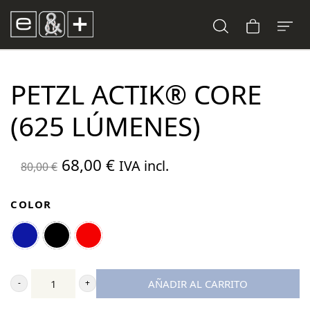
PETZL ACTIK® CORE
(625 LÚMENES)
El
El
68,00
€
IVA incl.
80,00
€
precio
precio
original
actual
COLOR
era:
es:
80,00 €.
68,00 €.
AÑADIR AL CARRITO
Petzl