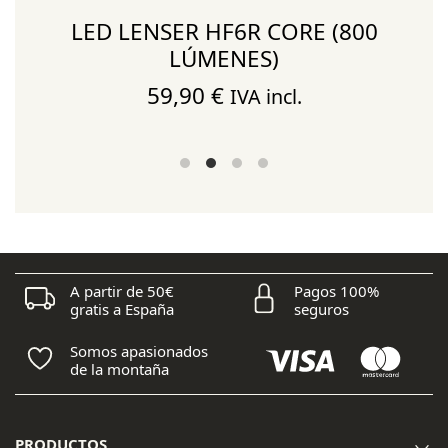
LED LENSER HF6R CORE (800
LÚMENES)
59,90
€
IVA incl.
A partir de 50€
Pagos 100%
gratis a España
seguros
Somos apasionados
de la montaña
PRODUCTOS