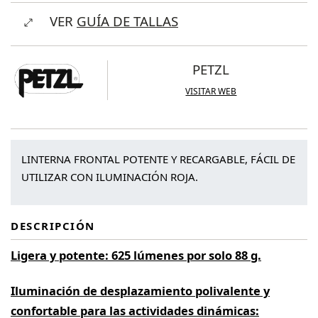
Actik®
VER
GUÍA DE TALLAS
Core
(625
lúmenes)
PETZL
cantidad
VISITAR WEB
LINTERNA FRONTAL POTENTE Y RECARGABLE, FÁCIL DE
UTILIZAR CON ILUMINACIÓN ROJA.
DESCRIPCIÓN
Ligera y potente: 625 lúmenes por solo 88 g.
Iluminación de desplazamiento polivalente y
confortable para las actividades dinámicas: