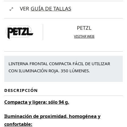
Tikka®
VER
GUÍA DE TALLAS
(350
lúmenes)
cantidad
PETZL
VISITAR WEB
LINTERNA FRONTAL COMPACTA FÁCIL DE UTILIZAR
CON ILUMINACIÓN ROJA. 350 LÚMENES.
DESCRIPCIÓN
Compacta y ligera: sólo 94 g.
Iluminación de proximidad, homogénea y
confortable: