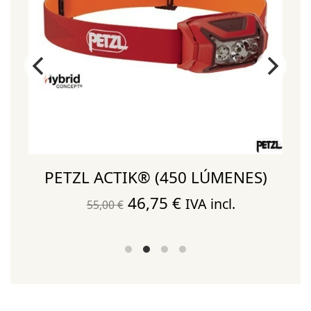
PETZL ACTIK® (450 LÚMENES)
El
El
46,75
€
IVA incl.
55,00
€
precio
precio
original
actual
era:
es:
55,00 €.
46,75 €.