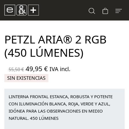
PETZL ARIA® 2 RGB
(450 LÚMENES)
El
El
49,95
€
IVA incl.
55,50
€
precio
precio
SIN EXISTENCIAS
original
actual
era:
es:
LINTERNA FRONTAL ESTANCA, ROBUSTA Y POTENTE
55,50 €.
49,95 €.
CON ILUMINACIÓN BLANCA, ROJA, VERDE Y AZUL,
IDÓNEA PARA LAS OBSERVACIONES EN MEDIO
NATURAL. 450 LÚMENES