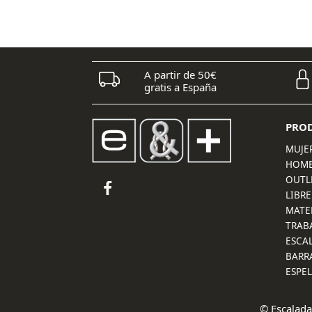
A partir de 50€
gratis a España
PRO
MUJE
HOM
OUTL
LIBRE
MATE
TRAB
ESCA
BARR
ESPE
© Escalada