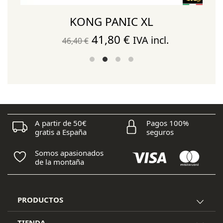
KONG PANIC XL
El
El
41,80
€
IVA incl.
46,40
€
precio
precio
original
actual
era:
es:
46,40 €.
41,80 €.
A partir de 50€
Pagos 100%
gratis a España
seguros
Somos apasionados
de la montaña
PRODUCTOS
TIENDA