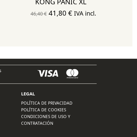
KONG PANIC XL
El
El
41,80
€
IVA incl.
46,40
€
precio
precio
original
actual
era:
es:
46,40 €.
41,80 €.
s
LEGAL
POLÍTICA DE PRIVACIDAD
POLÍTICA DE COOKIES
CONDICIONES DE USO Y
CONTRATACIÓN