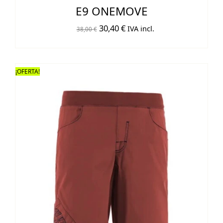
E9 ONEMOVE
El
El
30,40
€
IVA incl.
38,00
€
precio
precio
original
actual
era:
es:
¡OFERTA!
38,00 €.
30,40 €.