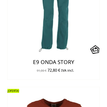
E9 ONDA STORY
El
El
72,80
€
IVA incl.
91,00
€
precio
precio
original
actual
era:
es:
¡OFERTA!
91,00 €.
72,80 €.