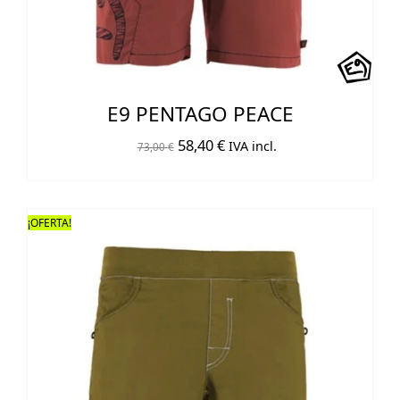
E9 PENTAGO PEACE
El
El
58,40
€
IVA incl.
73,00
€
precio
precio
original
actual
era:
es:
¡OFERTA!
73,00 €.
58,40 €.