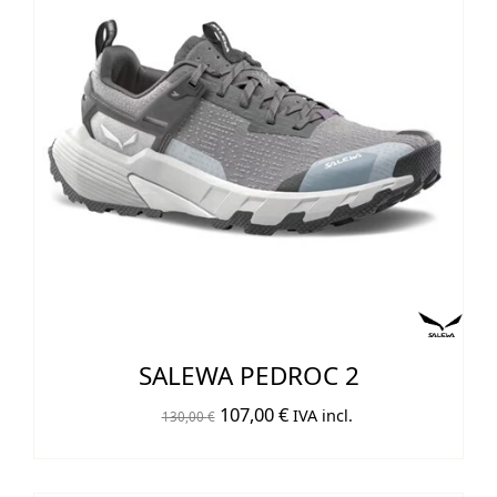
SALEWA PEDROC 2
El
El
107,00
€
IVA incl.
130,00
€
precio
precio
original
actual