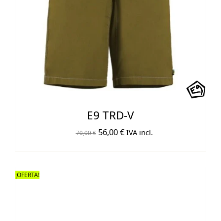
E9 TRD-V
El
El
56,00
€
IVA incl.
70,00
€
precio
precio
original
actual
era:
es:
¡OFERTA!
70,00 €.
56,00 €.