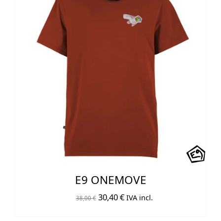
E9 ONEMOVE
El
El
30,40
€
IVA incl.
38,00
€
precio
precio