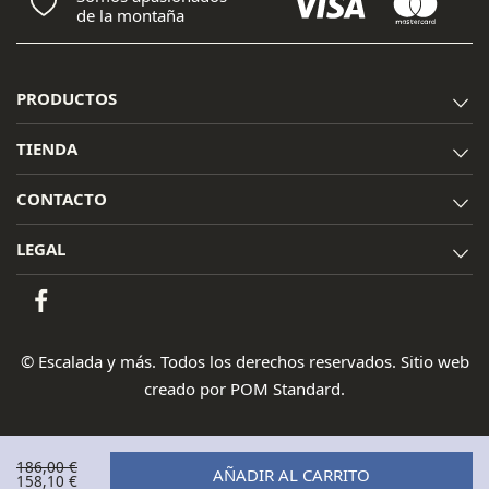
de la montaña
PRODUCTOS
TIENDA
CONTACTO
LEGAL
© Escalada y más. Todos los derechos reservados. Sitio web
creado por
POM Standard
.
186,00
€
AÑADIR AL CARRITO
El
158,10
€