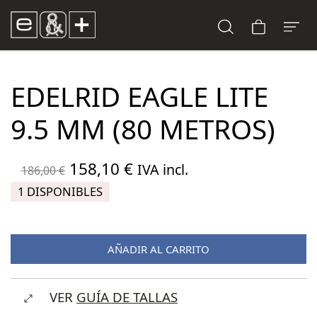
EDELRID EAGLE LITE
9.5 MM (80 METROS)
El
El
158,10
€
IVA incl.
186,00
€
precio
precio
1 DISPONIBLES
original
actual
era:
es:
AÑADIR AL CARRITO
186,00 €.
158,10 €.
VER
GUÍA DE TALLAS