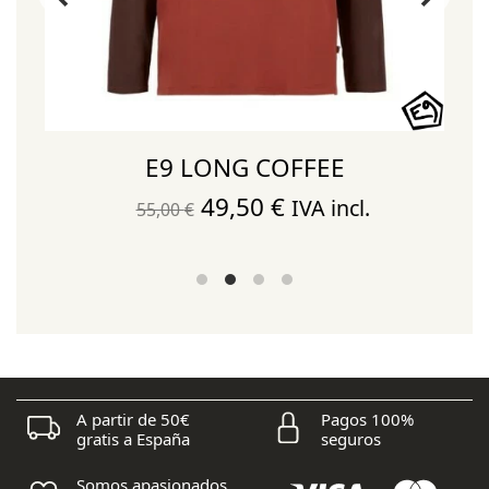
E9 LONG COFFEE
El
El
49,50
€
IVA incl.
55,00
€
precio
precio
original
actual
era:
es:
55,00 €.
49,50 €.
A partir de 50€
Pagos 100%
gratis a España
seguros
Somos apasionados