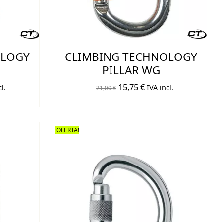
OLOGY
CLIMBING TECHNOLOGY
PILLAR WG
El
El
15,75
€
l.
IVA incl.
21,00
€
o
precio
precio
original
actual
era:
es:
¡OFERTA!
€.
21,00 €.
15,75 €.