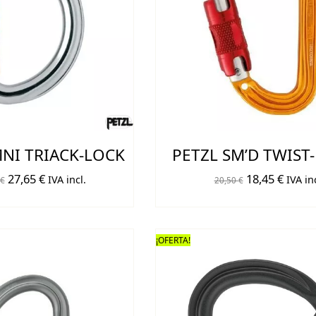
NI TRIACK-LOCK
PETZL SM’D TWIST
El
El
El
El
27,65
€
18,45
€
IVA incl.
IVA inc
€
20,50
€
precio
precio
precio
preci
original
actual
original
actual
era:
es:
era:
es:
¡OFERTA!
33,00 €.
27,65 €.
20,50 €.
18,45 