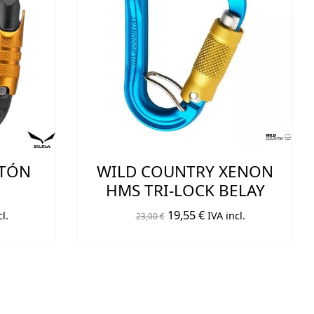
TÓN
WILD COUNTRY XENON
HMS TRI-LOCK BELAY
El
El
19,55
€
l.
IVA incl.
23,00
€
o
precio
precio
original
actual
era:
es:
€.
23,00 €.
19,55 €.