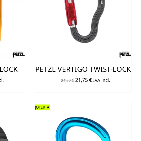
-LOCK
PETZL VERTIGO TWIST-LOCK
El
El
21,75
€
l.
IVA incl.
24,20
€
o
precio
precio
original
actual
era:
es:
¡OFERTA!
€.
24,20 €.
21,75 €.