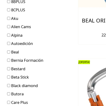
8BPLUS
8CPLUS
Aku
BEAL ORI
Alien Cams
22
Alpina
Autoedición
Beal
Bernia Formación
¡OFERTA!
Bestard
Beta Stick
Black diamond
Butora
Care Plus