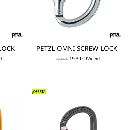
-LOCK
PETZL OMNI SCREW-LOCK
El
El
19,30
€
l.
IVA incl.
28,00
€
o
precio
precio
original
actual
era:
es:
€.
28,00 €.
19,30 €.
¡OFERTA!