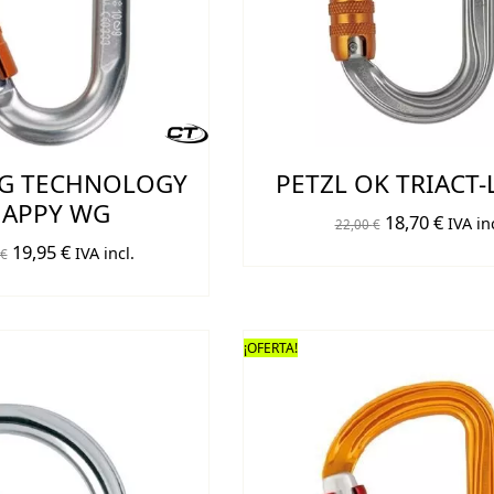
NG TECHNOLOGY
PETZL OK TRIACT
NAPPY WG
El
El
18,70
€
IVA inc
22,00
€
El
El
19,95
€
precio
preci
IVA incl.
€
precio
precio
original
actual
original
actual
era:
es:
era:
es:
22,00 €.
18,70 
¡OFERTA!
24,95 €.
19,95 €.