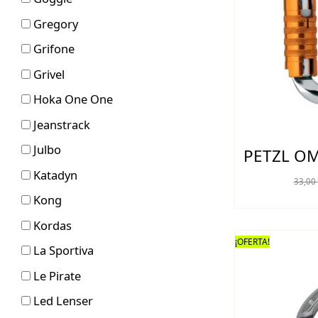
Gregory
Grifone
Grivel
Hoka One One
Jeanstrack
Julbo
PETZL OM
Katadyn
33,00
Kong
Kordas
¡OFERTA!
La Sportiva
Le Pirate
Led Lenser