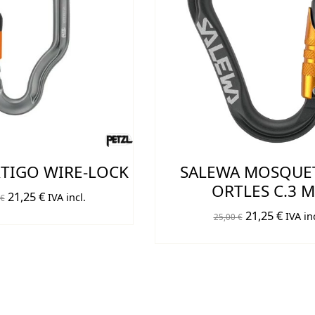
RTIGO WIRE-LOCK
SALEWA MOSQUE
ORTLES C.3 M
El
El
21,25
€
IVA incl.
€
El
El
precio
precio
21,25
€
IVA inc
25,00
€
precio
preci
original
actual
original
actual
era:
es:
era:
es:
25,00 €.
21,25 €.
25,00 €.
21,25 