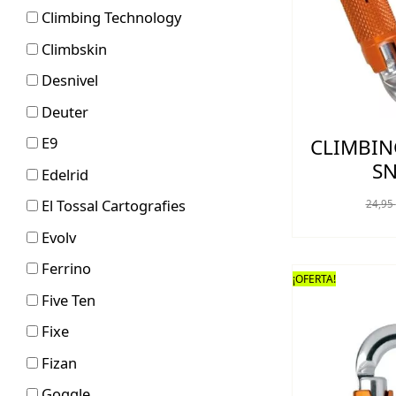
Climbing Technology
Climbskin
Desnivel
Deuter
E9
CLIMBI
S
Edelrid
El Tossal Cartografies
24,95
Evolv
Ferrino
¡OFERTA!
Five Ten
Fixe
Fizan
Goggle