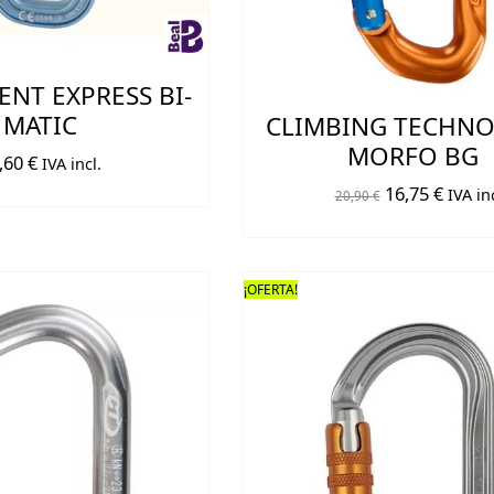
ENT EXPRESS BI-
MATIC
CLIMBING TECHN
MORFO BG
,60
€
IVA incl.
El
El
16,75
€
IVA inc
20,90
€
precio
preci
original
actual
era:
es:
¡OFERTA!
20,90 €.
16,75 