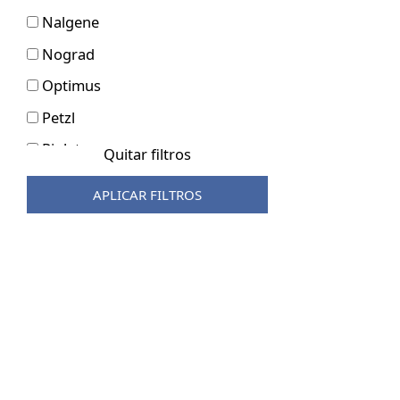
Nalgene
Nograd
Optimus
Petzl
Piolet
Quitar filtros
Prana
APLICAR FILTROS
Primus
Rafiki
Raumer
Robens
Rock Empire
Salewa