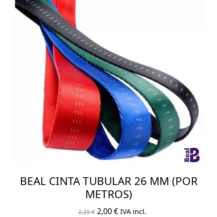
BEAL CINTA TUBULAR 26 MM (POR
METROS)
El
El
2,00
€
IVA incl.
2,25
€