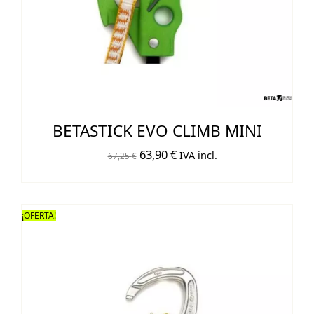
BETASTICK EVO CLIMB MINI
El
El
63,90
€
IVA incl.
67,25
€
precio
precio
original
actual
era:
es:
¡OFERTA!
67,25 €.
63,90 €.