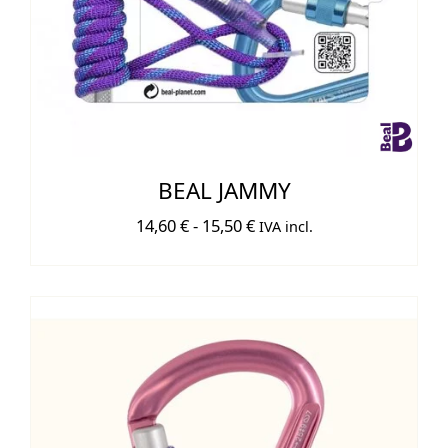
BEAL JAMMY
Rango
14,60
€
-
15,50
€
IVA incl.
de
precios:
desde
14,60 €
hasta
15,50 €