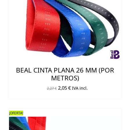
BEAL CINTA PLANA 26 MM (POR
METROS)
El
El
2,05
€
IVA incl.
2,27
€
precio
precio
original
actual
era:
es:
¡OFERTA!
2,27 €.
2,05 €.