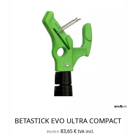
BETASTICK EVO ULTRA COMPACT
El
El
83,65
€
IVA incl.
89,95
€