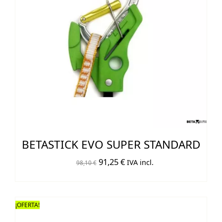
BETASTICK EVO SUPER STANDARD
El
El
91,25
€
IVA incl.
98,10
€
precio
precio
original
actual
era:
es:
¡OFERTA!
98,10 €.
91,25 €.