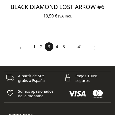
BLACK DIAMOND LOST ARROW #6
19,50
€
IVA incl.
1
2
3
4
5
…
41
A partir de 50€
Pagos 100%
gratis a España
seguros
Somos apasionados
de la montaña