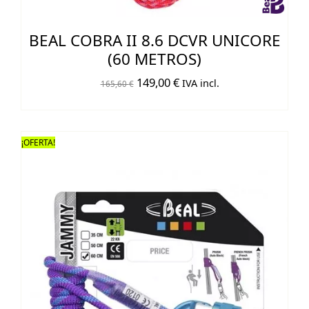
BEAL COBRA II 8.6 DCVR UNICORE
(60 METROS)
El
El
149,00
€
IVA incl.
165,60
€
precio
precio
original
actual
era:
es:
¡OFERTA!
165,60 €.
149,00 €.