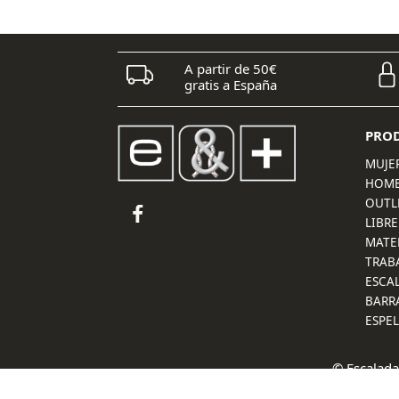
A partir de 50€
gratis a España
PRO
MUJE
HOM
OUTL
LIBRE
MATE
TRAB
ESCA
BARR
ESPE
© Escalada