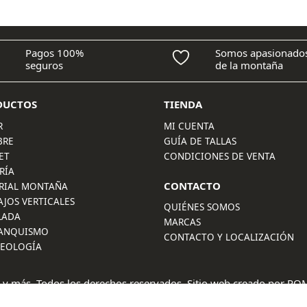
3,95 €
hasta
6,95 €
Pagos 100%
Somos apasionado
seguros
de la montaña
DUCTOS
TIENDA
R
MI CUENTA
BRE
GUÍA DE TALLAS
ET
CONDICIONES DE VENTA
RÍA
CONTACTO
RIAL MONTAÑA
AJOS VERTICALES
QUIÉNES SOMOS
LADA
MARCAS
ANQUISMO
CONTACTO Y LOCALIZACIÓN
LEOLOGÍA
 y más. Todos los derechos reservados. Sitio web creado por
POM