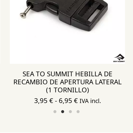
SEA TO SUMMIT HEBILLA DE
RECAMBIO DE APERTURA LATERAL
(1 TORNILLO)
Rango
3,95
€
-
6,95
€
IVA incl.
de
precios:
desde