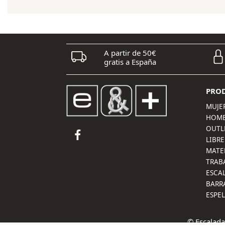
46,40 €.
41,80 €.
A partir de 50€
gratis a España
PRO
MUJE
HOM
OUTL
LIBRE
MATE
TRAB
ESCA
BARR
ESPE
© Escalada