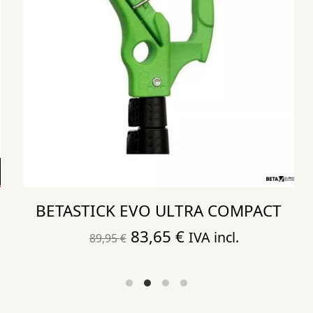
BETASTICK EVO ULTRA COMPACT
El
El
83,65
€
IVA incl.
89,95
€
precio
precio
original
actual
era:
es: