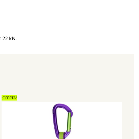
: 22 kN.
¡OFERTA!