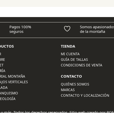
89,95 €.
83,65 €.
Pagos 100%
Somos apasionado
seguros
de la montaña
DUCTOS
TIENDA
R
MI CUENTA
BRE
GUÍA DE TALLAS
ET
CONDICIONES DE VENTA
RÍA
CONTACTO
RIAL MONTAÑA
AJOS VERTICALES
QUIÉNES SOMOS
LADA
MARCAS
ANQUISMO
CONTACTO Y LOCALIZACIÓN
LEOLOGÍA
 y más. Todos los derechos reservados. Sitio web creado por
POM