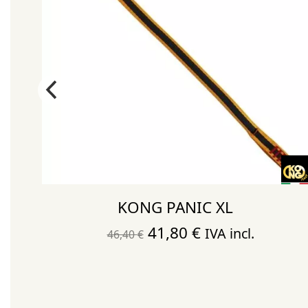
KONG PANIC XL
El
El
41,80
€
IVA incl.
46,40
€
precio
precio
original
actual
era:
es: