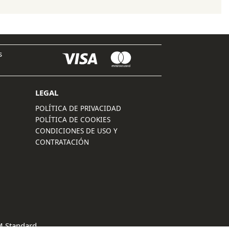
era:
es:
20,00 €.
16,50 €.
s
LEGAL
POLÍTICA DE PRIVACIDAD
POLÍTICA DE COOKIES
CONDICIONES DE USO Y
CONTRATACIÓN
 Standard
.