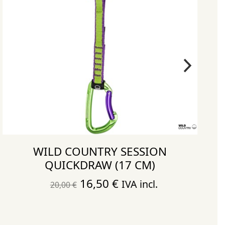
WILD COUNTRY SESSION
QUICKDRAW (17 CM)
El
El
16,50
€
IVA incl.
20,00
€
precio
precio
original
actual