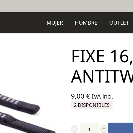
MUJER
HOMBRE
OUTLET
FIXE 16
ANTITW
9,00
€
IVA incl.
2 DISPONIBLES
Fixe