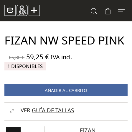
FIZAN NW SPEED PINK
El
El
59,25
€
IVA incl.
65,80
€
precio
precio
1 DISPONIBLES
original
actual
era:
es:
AÑADIR AL CARRITO
65,80 €.
59,25 €.
VER
GUÍA DE TALLAS
FIZAN