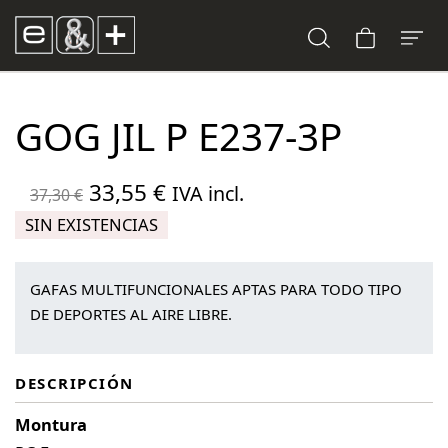
GOG JIL P E237-3P
El
El
33,55
€
IVA incl.
37,30
€
precio
precio
SIN EXISTENCIAS
original
actual
era:
es:
GAFAS MULTIFUNCIONALES APTAS PARA TODO TIPO
37,30 €.
33,55 €.
DE DEPORTES AL AIRE LIBRE.
DESCRIPCIÓN
Montura