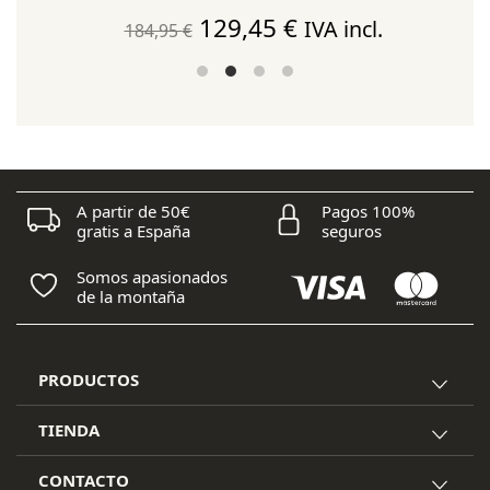
El
El
129,45
€
IVA incl.
184,95
€
precio
precio
original
actual
era:
es:
184,95 €.
129,45 €.
A partir de 50€
Pagos 100%
gratis a España
seguros
Somos apasionados
de la montaña
PRODUCTOS
TIENDA
CONTACTO