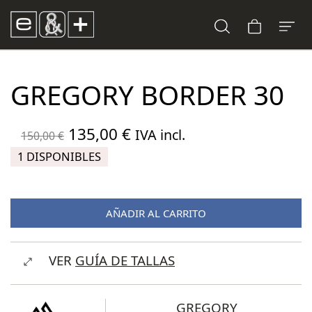
GREGORY BORDER 30
El
El
135,00
€
IVA incl.
150,00
€
precio
precio
1 DISPONIBLES
original
actual
era:
es:
AÑADIR AL CARRITO
150,00 €.
135,00 €.
VER
GUÍA DE TALLAS
GREGORY