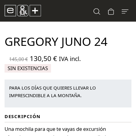
GREGORY JUNO 24
El
El
130,50
€
IVA incl.
145,00
€
precio
precio
SIN EXISTENCIAS
original
actual
era:
es:
PARA LOS DÍAS QUE QUIERES LLEVAR LO
145,00 €.
130,50 €.
IMPRESCINDIBLE A LA MONTAÑA.
DESCRIPCIÓN
Una mochila para que te vayas de excursión