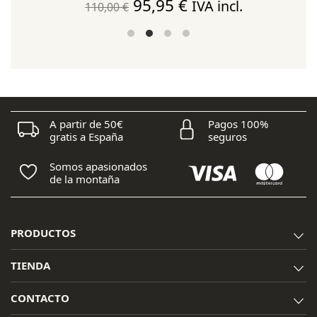
El
El
95,95
€
IVA incl.
110,00
€
precio
precio
original
actual
era:
es:
110,00 €.
95,95 €.
A partir de 50€
Pagos 100%
gratis a España
seguros
Somos apasionados
de la montaña
PRODUCTOS
TIENDA
CONTACTO