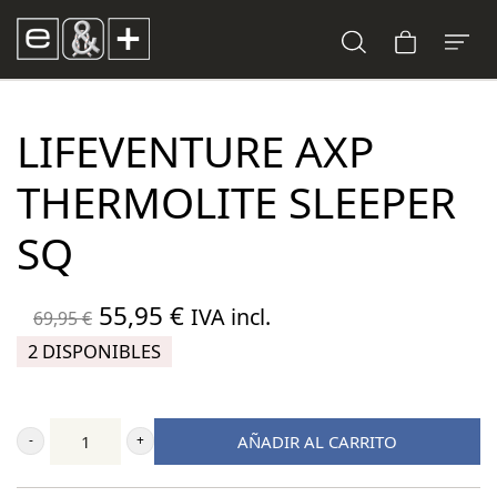
LIFEVENTURE AXP
THERMOLITE SLEEPER
SQ
El
El
55,95
€
IVA incl.
69,95
€
precio
precio
2 DISPONIBLES
original
actual
era:
es:
AÑADIR AL CARRITO
69,95 €.
55,95 €.
Lifeventure
AXP