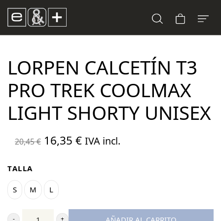
LORPEN CALCETÍN T3
PRO TREK COOLMAX
LIGHT SHORTY UNISEX
El
El
16,35
€
IVA incl.
20,45
€
precio
precio
original
actual
TALLA
era:
es:
S
M
L
20,45 €.
16,35 €.
AÑADIR AL CARRITO