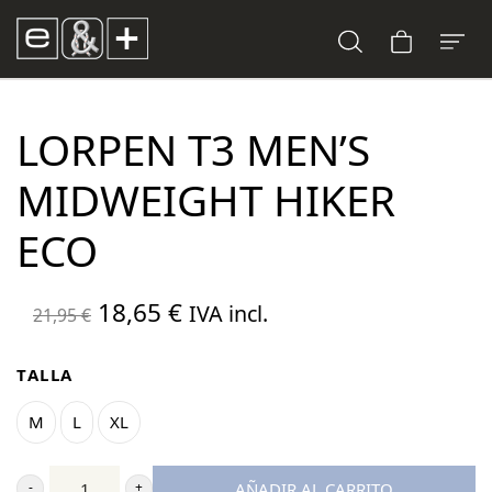
LORPEN T3 MEN’S
MIDWEIGHT HIKER
ECO
El
El
18,65
€
IVA incl.
21,95
€
precio
precio
original
actual
TALLA
era:
es:
M
L
XL
21,95 €.
18,65 €.
AÑADIR AL CARRITO