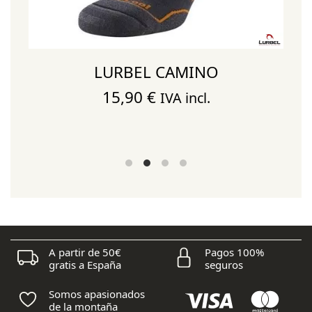
LURBEL CAMINO
15,90
€
IVA incl.
A partir de 50€
Pagos 100%
gratis a España
seguros
Somos apasionados
de la montaña