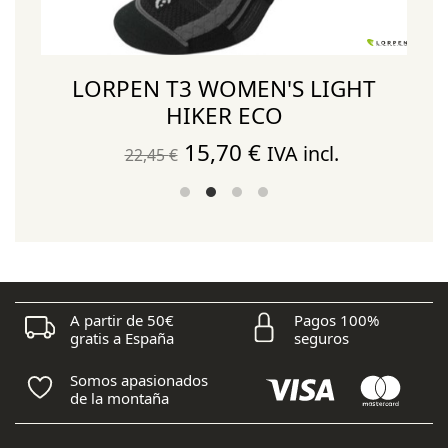
LORPEN T3 WOMEN'S LIGHT
HIKER ECO
El
El
15,70
€
IVA incl.
22,45
€
precio
precio
original
actual
era:
es:
22,45 €.
15,70 €.
A partir de 50€
Pagos 100%
gratis a España
seguros
Somos apasionados
de la montaña