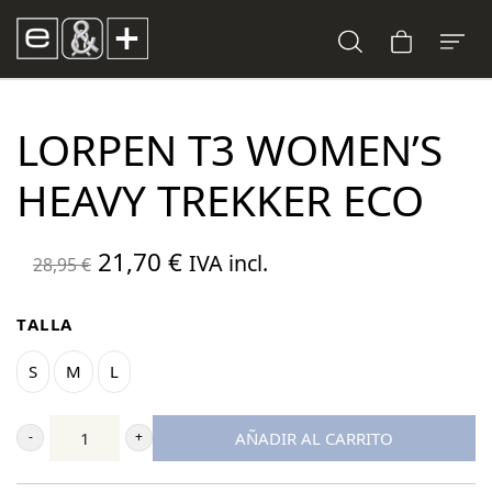
LORPEN T3 WOMEN’S
HEAVY TREKKER ECO
El
El
21,70
€
IVA incl.
28,95
€
precio
precio
original
actual
TALLA
era:
es:
S
M
L
28,95 €.
21,70 €.
AÑADIR AL CARRITO
Lorpen
T3