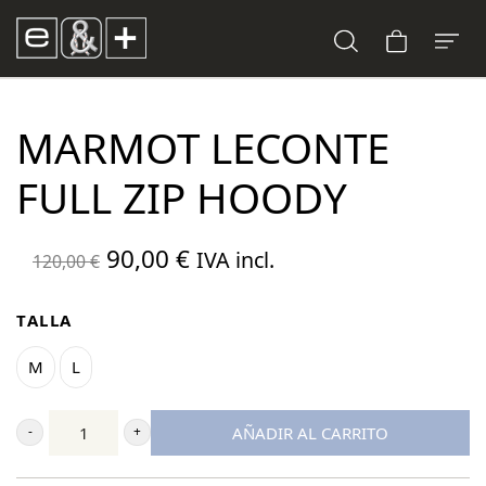
MARMOT LECONTE
FULL ZIP HOODY
El
El
90,00
€
IVA incl.
120,00
€
precio
precio
original
actual
TALLA
era:
es:
M
L
120,00 €.
90,00 €.
AÑADIR AL CARRITO
Marmot
Leconte