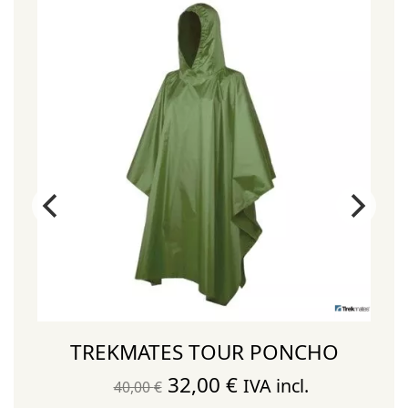
O
TREKMATES TOUR PONCHO
El
El
32,00
€
IVA incl.
40,00
€