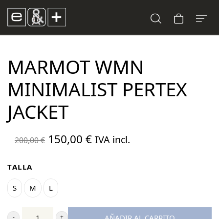
MARMOT WMN
MINIMALIST PERTEX
JACKET
El
El
150,00
€
IVA incl.
200,00
€
precio
precio
original
actual
TALLA
era:
es:
S
M
L
200,00 €.
150,00 €.
AÑADIR AL CARRITO