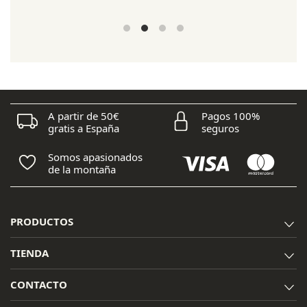
precio
precio
original
actual
era:
es:
40,00 €.
32,00 €.
A partir de 50€
Pagos 100%
gratis a España
seguros
Somos apasionados
de la montaña
PRODUCTOS
TIENDA
CONTACTO