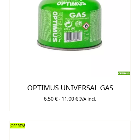
OPTIMUS UNIVERSAL GAS
Rango
6,50
€
-
11,00
€
IVA incl.
de
precios:
desde
¡OFERTA!
6,50 €