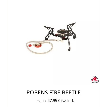
hasta
11,00 €
ROBENS FIRE BEETLE
El
El
47,95
€
IVA incl.
59,95
€
precio
precio