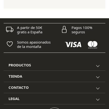
era:
es:
89,95 €.
76,40 €.
A partir de 50€
Pagos 100%
gratis a España
seguros
Somos apasionados
de la montaña
PRODUCTOS
TIENDA
CONTACTO
LEGAL