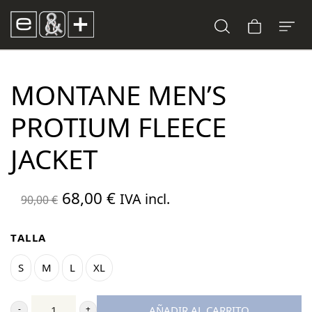
MONTANE MEN’S
PROTIUM FLEECE
JACKET
El
El
68,00
€
IVA incl.
90,00
€
precio
precio
original
actual
TALLA
era:
es:
S
M
L
XL
90,00 €.
68,00 €.
AÑADIR AL CARRITO