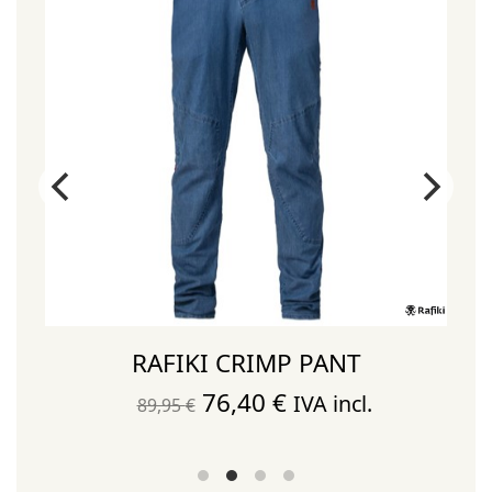
RAFIKI CRIMP PANT
El
El
76,40
€
IVA incl.
89,95
€
precio
precio
original
actual