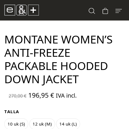
MONTANE WOMEN’S
ANTI-FREEZE
PACKABLE HOODED
DOWN JACKET
El
El
196,95
€
IVA incl.
270,00
€
precio
precio
original
actual
TALLA
era:
es:
10 uk (S)
12 uk (M)
14 uk (L)