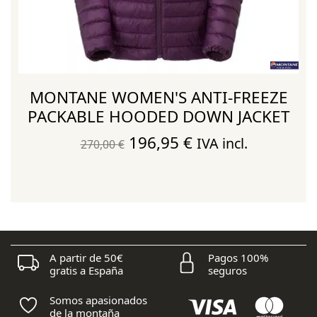
MONTANE WOMEN'S ANTI-FREEZE
PACKABLE HOODED DOWN JACKET
El
El
196,95
€
IVA incl.
270,00
€
precio
precio
original
actual
era:
es:
270,00 €.
196,95 €.
A partir de 50€
Pagos 100%
gratis a España
seguros
Somos apasionados
de la montaña