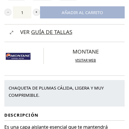
270,00 €.
196,95 €.
AÑADIR AL CARRITO
Montane
Women's
VER
GUÍA DE TALLAS
Anti-
Freeze
Packable
MONTANE
Hooded
VISITAR WEB
Down
Jacket
cantidad
CHAQUETA DE PLUMAS CÁLIDA, LIGERA Y MUY
COMPRIMIBLE.
DESCRIPCIÓN
Es una capa aislante esencial que te mantendrá