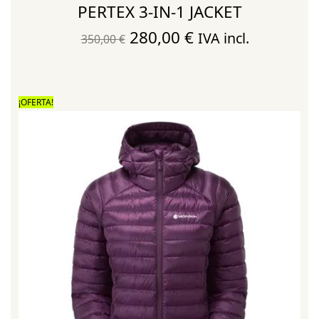
PERTEX 3-IN-1 JACKET
El
El
280,00
€
IVA incl.
350,00
€
precio
precio
original
actual
era:
es:
¡OFERTA!
350,00 €.
280,00 €.