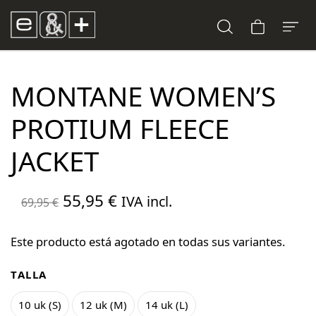
MONTANE WOMEN’S
PROTIUM FLEECE
JACKET
El
El
55,95
€
IVA incl.
69,95
€
precio
precio
original
actual
Este producto está agotado en todas sus variantes.
era:
es:
TALLA
69,95 €.
55,95 €.
10 uk (S)
12 uk (M)
14 uk (L)