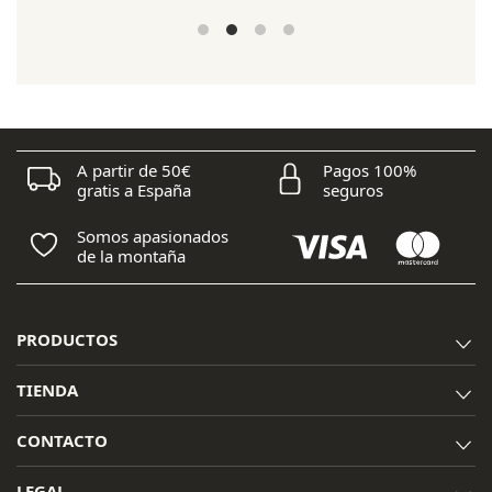
precio
precio
original
actual
era:
es:
15,95 €.
13,55 €.
A partir de 50€
Pagos 100%
gratis a España
seguros
Somos apasionados
de la montaña
PRODUCTOS
TIENDA
CONTACTO
LEGAL