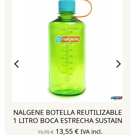
E
NALGENE BOTELLA REUTILIZABLE
N
1 LITRO BOCA ESTRECHA SUSTAIN
El
El
13,55
€
IVA incl.
15,95
€