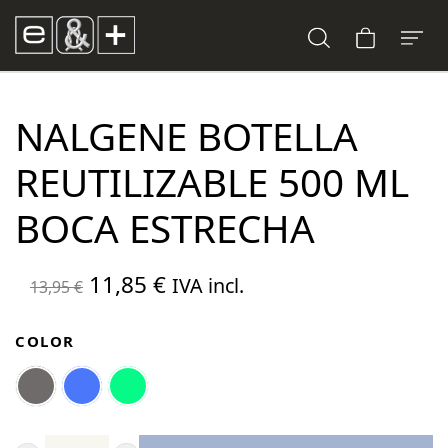
NALGENE BOTELLA
REUTILIZABLE 500 ML
BOCA ESTRECHA
El
El
11,85
€
IVA incl.
13,95
€
precio
precio
original
actual
COLOR
era:
es:
13,95 €.
11,85 €.