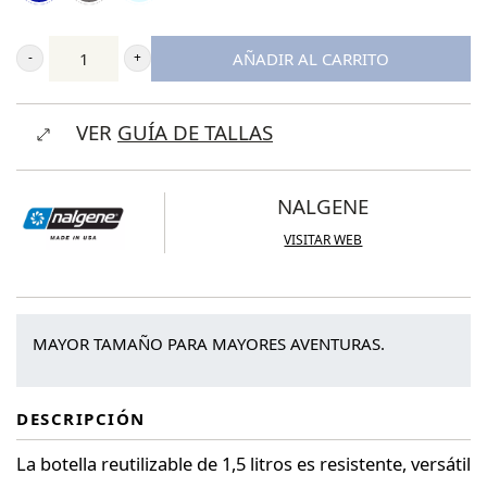
18,00 €.
15,30 €.
AÑADIR AL CARRITO
Nalgene
Botella
VER
GUÍA DE TALLAS
reutilizable
1.5
litros
NALGENE
boca
VISITAR WEB
ancha
Sustain
cantidad
MAYOR TAMAÑO PARA MAYORES AVENTURAS.
DESCRIPCIÓN
La botella reutilizable de 1,5 litros es resistente, versátil