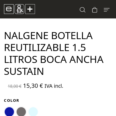
NALGENE BOTELLA
REUTILIZABLE 1.5
LITROS BOCA ANCHA
SUSTAIN
El
El
15,30
€
IVA incl.
18,00
€
precio
precio
original
actual
COLOR
era:
es: