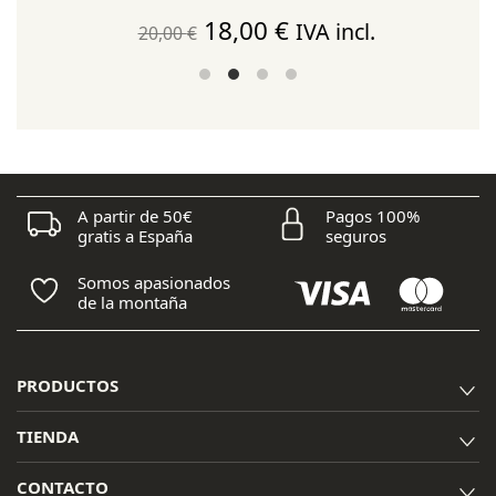
El
El
18,00
€
IVA incl.
20,00
€
precio
precio
original
actual
era:
es:
20,00 €.
18,00 €.
A partir de 50€
Pagos 100%
gratis a España
seguros
Somos apasionados
de la montaña
PRODUCTOS
TIENDA
CONTACTO