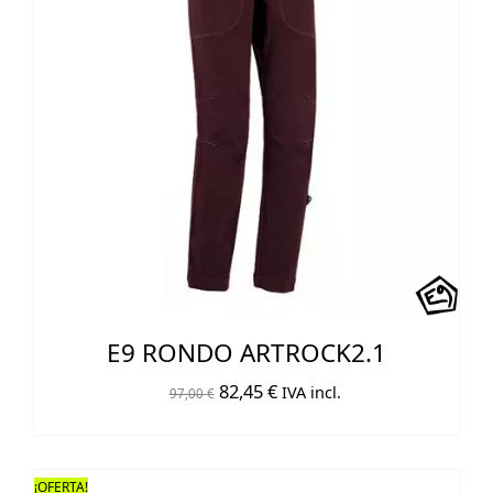
E9 RONDO ARTROCK2.1
El
El
82,45
€
IVA incl.
97,00
€
precio
precio
original
actual
era:
es:
¡OFERTA!