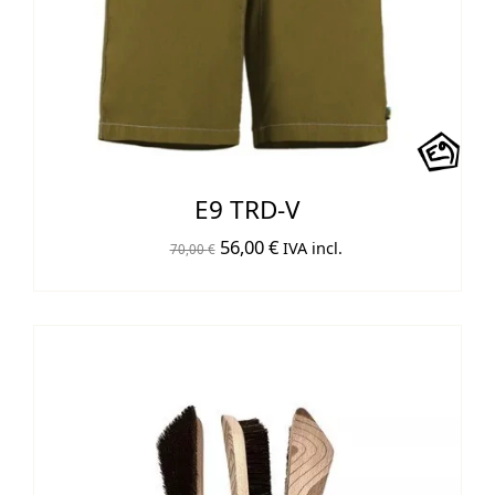
E9 TRD-V
El
El
56,00
€
IVA incl.
70,00
€
precio
precio
original
actual
era:
es:
70,00 €.
56,00 €.