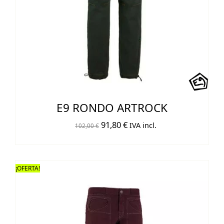
E9 RONDO ARTROCK
El
El
91,80
€
IVA incl.
102,00
€
precio
precio
original
actual
era:
es:
¡OFERTA!
102,00 €.
91,80 €.