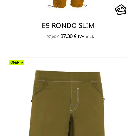
E9 RONDO SLIM
El
El
87,30
€
IVA incl.
97,00
€
precio
precio
original
actual
era:
es:
¡OFERTA!
97,00 €.
87,30 €.