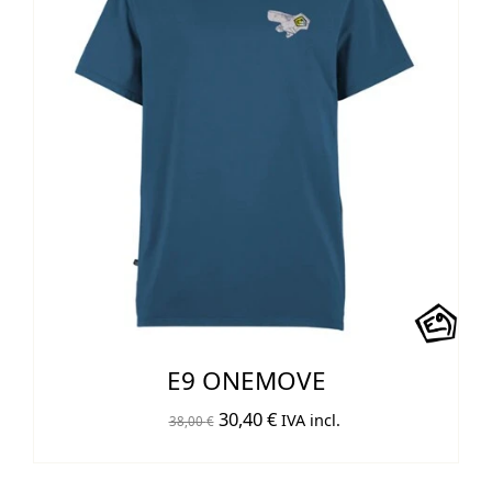
E9 ONEMOVE
El
El
30,40
€
IVA incl.
38,00
€
precio
precio
original
actual