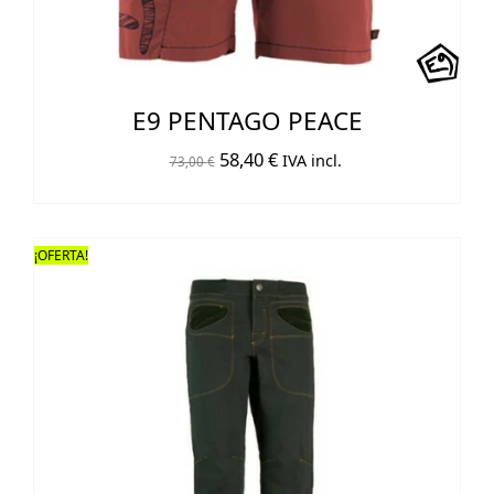
E9 PENTAGO PEACE
El
El
58,40
€
IVA incl.
73,00
€
precio
precio
original
actual
era:
es:
¡OFERTA!
73,00 €.
58,40 €.