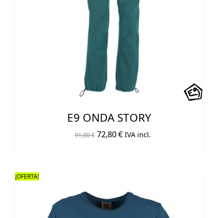
E9 ONDA STORY
El
El
72,80
€
IVA incl.
91,00
€
precio
precio
original
actual
era:
es:
¡OFERTA!
91,00 €.
72,80 €.