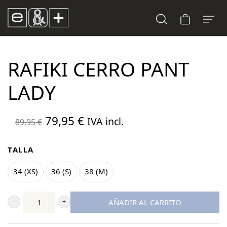
RAFIKI CERRO PANT
LADY
El
El
79,95
€
IVA incl.
89,95
€
precio
precio
original
actual
TALLA
era:
es:
34 (XS)
36 (S)
38 (M)
89,95 €.
79,95 €.
AÑADIR AL CARRITO
Rafiki
Cerro