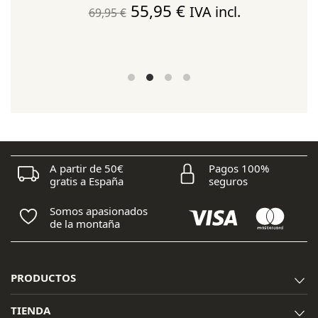
El
El
55,95
€
IVA incl.
69,95
€
precio
precio
original
actual
era:
es:
69,95 €.
55,95 €.
A partir de 50€
Pagos 100%
gratis a España
seguros
Somos apasionados
de la montaña
PRODUCTOS
TIENDA